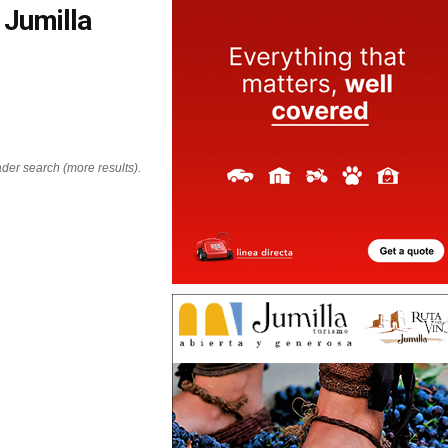
 Jumilla
ader search (more results).