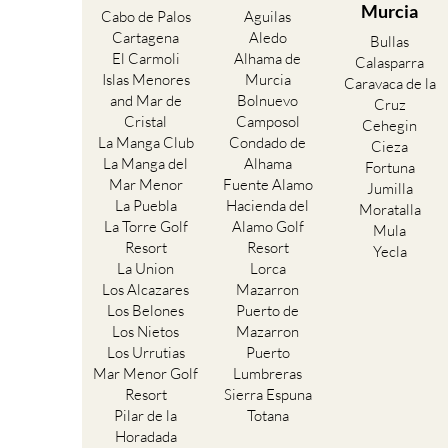
Murcia
Cabo de Palos
Aguilas
Cartagena
Aledo
Bullas
El Carmoli
Alhama de
Calasparra
Islas Menores
Murcia
Caravaca de la
and Mar de
Bolnuevo
Cruz
Cristal
Camposol
Cehegin
La Manga Club
Condado de
Cieza
La Manga del
Alhama
Fortuna
Mar Menor
Fuente Alamo
Jumilla
La Puebla
Hacienda del
Moratalla
La Torre Golf
Alamo Golf
Mula
Resort
Resort
Yecla
La Union
Lorca
Los Alcazares
Mazarron
Los Belones
Puerto de
Los Nietos
Mazarron
Los Urrutias
Puerto
Mar Menor Golf
Lumbreras
Resort
Sierra Espuna
Pilar de la
Totana
Horadada