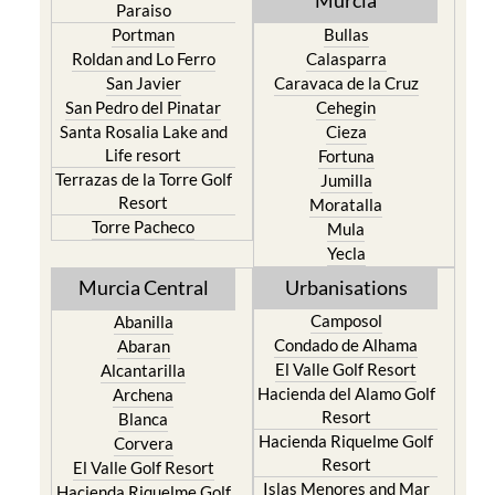
Murcia
Paraiso
Portman
Bullas
Roldan and Lo Ferro
Calasparra
San Javier
Caravaca de la Cruz
San Pedro del Pinatar
Cehegin
Santa Rosalia Lake and
Cieza
Life resort
Fortuna
Terrazas de la Torre Golf
Jumilla
Resort
Moratalla
Torre Pacheco
Mula
Yecla
Murcia Central
Urbanisations
Camposol
Abanilla
Condado de Alhama
Abaran
El Valle Golf Resort
Alcantarilla
Hacienda del Alamo Golf
Archena
Resort
Blanca
Hacienda Riquelme Golf
Corvera
Resort
El Valle Golf Resort
Islas Menores and Mar
Hacienda Riquelme Golf