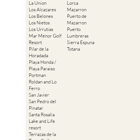
La Union
Lorca
Los Alcazares
Mazarron
Los Belones
Puerto de
Los Nietos
Mazarron
Los Urrutias
Puerto
Mar Menor Golf
Lumbreras
Resort
Sierra Espuna
Pilar de la
Totana
Horadada
Playa Honda /
Playa Paraiso
Portman
Roldan and Lo
Ferro
San Javier
San Pedro del
Pinatar
Santa Rosalia
Lake and Life
resort
Terrazas de la