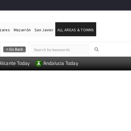
ázares
Mazarrón
San Javier
ALL AREAS & TOWNS
Alicante Today
Andalucia Today