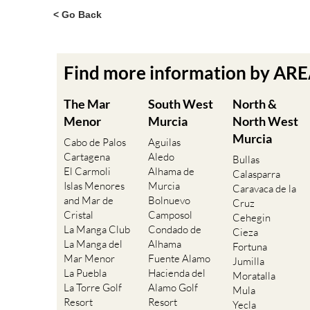
< Go Back
Find more information by AR
The Mar
South West
North &
Menor
Murcia
North West
Murcia
Cabo de Palos
Aguilas
Cartagena
Aledo
Bullas
El Carmoli
Alhama de
Calasparra
Islas Menores
Murcia
Caravaca de la
and Mar de
Bolnuevo
Cruz
Cristal
Camposol
Cehegin
La Manga Club
Condado de
Cieza
La Manga del
Alhama
Fortuna
Mar Menor
Fuente Alamo
Jumilla
La Puebla
Hacienda del
Moratalla
La Torre Golf
Alamo Golf
Mula
Resort
Resort
Yecla