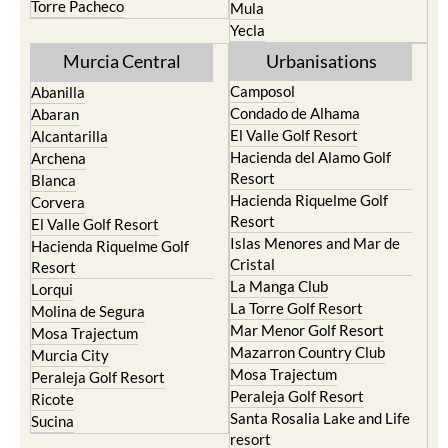
Murcia Central
Urbanisations
Camposol
Abanilla
Condado de Alhama
Abaran
El Valle Golf Resort
Alcantarilla
Hacienda del Alamo Golf
Archena
Resort
Blanca
Hacienda Riquelme Golf
Corvera
Resort
El Valle Golf Resort
Islas Menores and Mar de
Hacienda Riquelme Golf
Cristal
Resort
La Manga Club
Lorqui
La Torre Golf Resort
Molina de Segura
Mar Menor Golf Resort
Mosa Trajectum
Mazarron Country Club
Murcia City
Mosa Trajectum
Peraleja Golf Resort
Peraleja Golf Resort
Ricote
Santa Rosalia Lake and Life
Sucina
resort
Terrazas de la Torre Golf
Resort