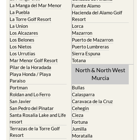
La Puebla
Hacienda del Alamo Golf
La Torre Golf Resort
Resort
La Union
Lorca
Los Alcazares
Mazarron
Los Belones
Puerto de Mazarron
Los Nietos
Puerto Lumbreras
Los Urrutias
Sierra Espuna
Mar Menor Golf Resort
Totana
Pilar de la Horadada
North & North West
Playa Honda / Playa
Murcia
Paraiso
Portman
Bullas
Roldan and Lo Ferro
Calasparra
San Javier
Caravaca de la Cruz
San Pedro del Pinatar
Cehegin
Santa Rosalia Lake and Life
Cieza
resort
Fortuna
Terrazas de la Torre Golf
Jumilla
Resort
Moratalla
Torre Pacheco
Mula
Yecla