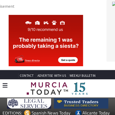
CONTACT
ADVERTISE WITH US
WEEKLY BULLETIN
Spanish News Today
Alicante Today
EDITIONS:
Andalucia Today