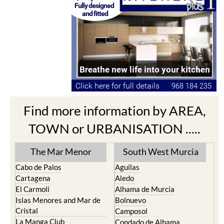
Find more information by AREA,
TOWN or URBANISATION .....
The Mar Menor
South West Murcia
Cabo de Palos
Aguilas
Cartagena
Aledo
El Carmoli
Alhama de Murcia
Islas Menores and Mar de
Bolnuevo
Cristal
Camposol
La Manga Club
Condado de Alhama
La Manga del Mar Menor
Fuente Alamo