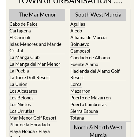
Find more information by AREA,
TOWN or URBANISATION .....
The Mar Menor
South West Murcia
Cabo de Palos
Aguilas
Cartagena
Aledo
El Carmoli
Alhama de Murcia
Islas Menores and Mar de
Bolnuevo
Cristal
Camposol
La Manga Club
Condado de Alhama
La Manga del Mar Menor
Fuente Alamo
La Puebla
Hacienda del Alamo Golf
La Torre Golf Resort
Resort
La Union
Lorca
Los Alcazares
Mazarron
Los Belones
Puerto de Mazarron
Los Nietos
Puerto Lumbreras
Los Urrutias
Sierra Espuna
Mar Menor Golf Resort
Totana
Pilar de la Horadada