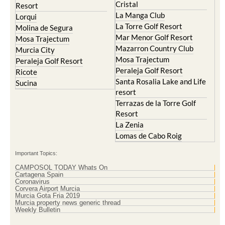
Resort
El Valle Golf Resort
Islas Menores and Mar de
Hacienda Riquelme Golf
Cristal
Resort
La Manga Club
Lorqui
La Torre Golf Resort
Molina de Segura
Mar Menor Golf Resort
Mosa Trajectum
Mazarron Country Club
Murcia City
Mosa Trajectum
Peraleja Golf Resort
Peraleja Golf Resort
Ricote
Santa Rosalia Lake and Life
Sucina
resort
Terrazas de la Torre Golf
Resort
La Zenia
Lomas de Cabo Roig
Important Topics:
CAMPOSOL TODAY Whats On
Cartagena Spain
Coronavirus
Corvera Airport Murcia
Murcia Gota Fria 2019
Murcia property news generic thread