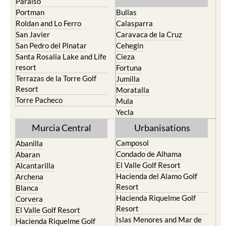
North & North West
Playa Honda / Playa
Murcia
Paraiso
Portman
Bullas
Roldan and Lo Ferro
Calasparra
San Javier
Caravaca de la Cruz
San Pedro del Pinatar
Cehegin
Santa Rosalia Lake and Life
Cieza
resort
Fortuna
Terrazas de la Torre Golf
Jumilla
Resort
Moratalla
Torre Pacheco
Mula
Yecla
Murcia Central
Urbanisations
Camposol
Abanilla
Condado de Alhama
Abaran
El Valle Golf Resort
Alcantarilla
Hacienda del Alamo Golf
Archena
Resort
Blanca
Hacienda Riquelme Golf
Corvera