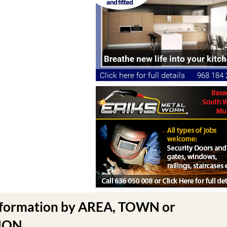
nformation by AREA, TOWN or
N .....