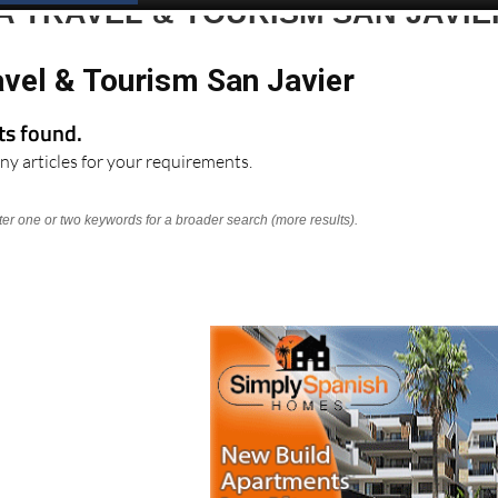
 TRAVEL & TOURISM SAN JAVIE
avel & Tourism San Javier
lts found.
ny articles for your requirements.
nter one or two keywords for a broader search (more results).