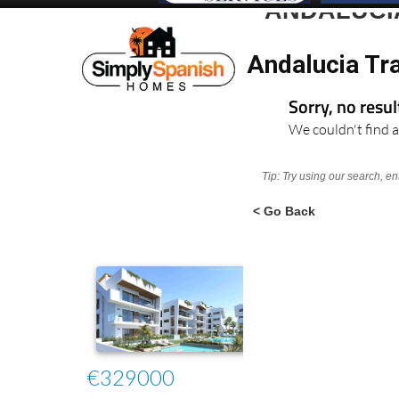
ANDALUCIA
Andalucia Tr
Sorry, no resu
We couldn't find a
Tip: Try using our search, e
< Go Back