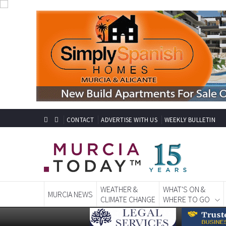
CONTACT
ADVERTISE WITH US
WEEKLY BULLETIN
WEATHER &
WHAT'S ON &
MURCIA NEWS
CLIMATE CHANGE
WHERE TO GO