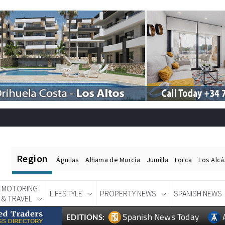
Region
Águilas
Alhama de Murcia
Jumilla
Lorca
Los Alc
MOTORING
LIFESTYLE
PROPERTY NEWS
SPANISH NEWS
& TRAVEL
Spanish News Today
EDITIONS: