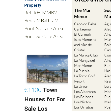
The Mar
So
Menor
Mu
Cabo de Palos
Agu
Cartagena
Ale
El Carmoli
Alh
Islas Menores
Mur
and Mar de
Bol
Cristal
Cam
La Manga Club
Con
La Manga del
Alh
Mar Menor
Fue
La Puebla
Hac
La Torre Golf
Ala
Resort
Res
La Union
Lor
Los Alcazares
Maz
Los Belones
Pue
Los Nietos
Maz
Los Urrutias
Pue