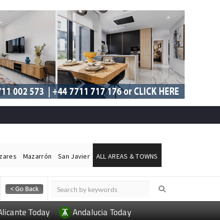
ázares
Mazarrón
San Javier
ALL AREAS & TOWNS
Alicante Today
Andalucia Today