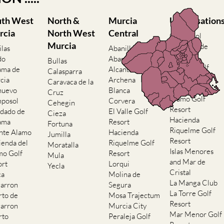
uth West
North &
Murcia
Urbanisation
rcia
North West
Central
Camposol
Murcia
Condado de
ilas
Abanilla
Alhama
do
Abaran
Bullas
El Valle Golf
ama de
Alcantarilla
Calasparra
Resort
cia
Archena
Caravaca de la
Hacienda del
nuevo
Blanca
Cruz
Alamo Golf
posol
Corvera
Cehegin
Resort
dado de
El Valle Golf
Cieza
Hacienda
ama
Resort
Fortuna
Riquelme Golf
nte Alamo
Hacienda
Jumilla
Resort
ienda del
Riquelme Golf
Moratalla
Islas Menores
mo Golf
Resort
Mula
and Mar de
ort
Lorqui
Yecla
Cristal
ca
Molina de
La Manga Club
arron
Segura
La Torre Golf
rto de
Mosa Trajectum
Resort
arron
Murcia City
Mar Menor Golf
rto
Peraleja Golf