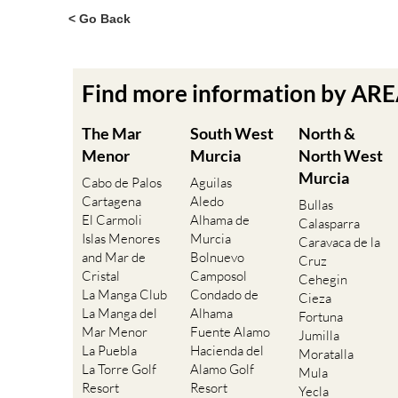
< Go Back
Find more information by AR
The Mar
South West
North &
Menor
Murcia
North West
Murcia
Cabo de Palos
Aguilas
Cartagena
Aledo
Bullas
El Carmoli
Alhama de
Calasparra
Islas Menores
Murcia
Caravaca de la
and Mar de
Bolnuevo
Cruz
Cristal
Camposol
Cehegin
La Manga Club
Condado de
Cieza
La Manga del
Alhama
Fortuna
Mar Menor
Fuente Alamo
Jumilla
La Puebla
Hacienda del
Moratalla
La Torre Golf
Alamo Golf
Mula
Resort
Resort
Yecla