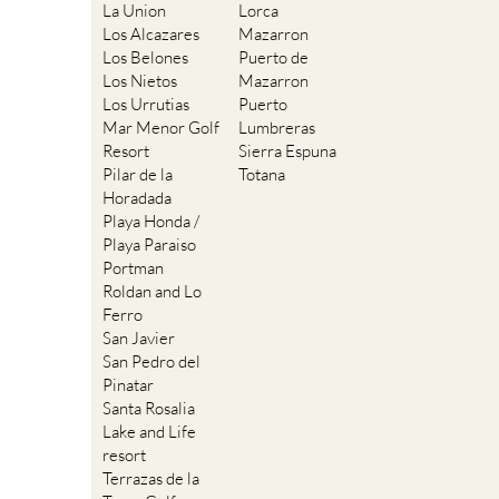
La Union
Lorca
Los Alcazares
Mazarron
Los Belones
Puerto de
Los Nietos
Mazarron
Los Urrutias
Puerto
Mar Menor Golf
Lumbreras
Resort
Sierra Espuna
Pilar de la
Totana
Horadada
Playa Honda /
Playa Paraiso
Portman
Roldan and Lo
Ferro
San Javier
San Pedro del
Pinatar
Santa Rosalia
Lake and Life
resort
Terrazas de la