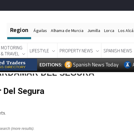
Region
Águilas
Alhama de Murcia
Jumilla
Lorca
Los Alc
MOTORING
LIFESTYLE
PROPERTY NEWS
SPANISH NEWS
& TRAVEL
Spanish News Today
EDITIONS:
ARDAMAR DEL SEGURA
 Del Segura
ts.
search (more results).