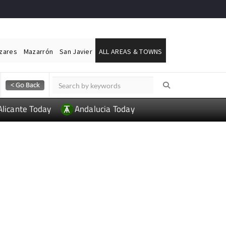
ázares
Mazarrón
San Javier
ALL AREAS & TOWNS
Alicante Today
Andalucia Today