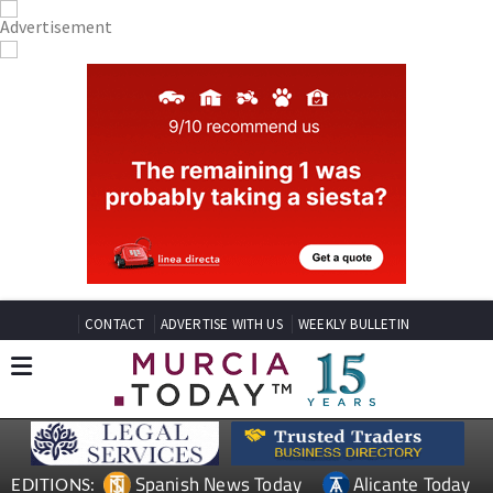
CONTACT
ADVERTISE WITH US
WEEKLY BULLETIN
Spanish News Today
Alicante Today
EDITIONS: