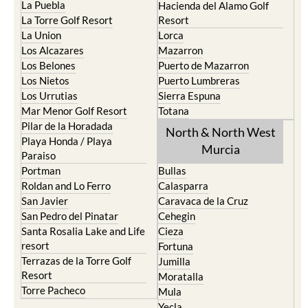
La Puebla
Hacienda del Alamo Golf
La Torre Golf Resort
Resort
La Union
Lorca
Los Alcazares
Mazarron
Los Belones
Puerto de Mazarron
Los Nietos
Puerto Lumbreras
Los Urrutias
Sierra Espuna
Mar Menor Golf Resort
Totana
Pilar de la Horadada
North & North West
Playa Honda / Playa
Murcia
Paraiso
Portman
Bullas
Roldan and Lo Ferro
Calasparra
San Javier
Caravaca de la Cruz
San Pedro del Pinatar
Cehegin
Santa Rosalia Lake and Life
Cieza
resort
Fortuna
Terrazas de la Torre Golf
Jumilla
Resort
Moratalla
Torre Pacheco
Mula
Yecla