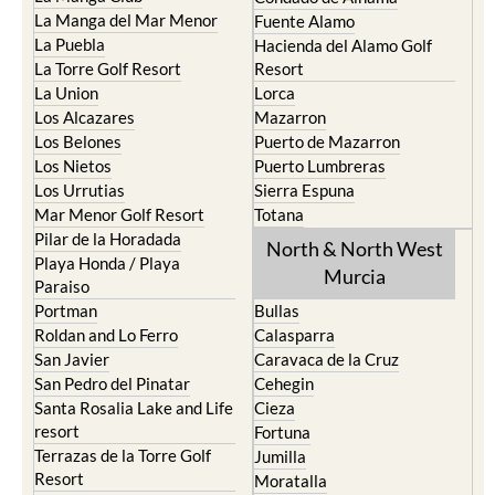
La Puebla
Hacienda del Alamo Golf
La Torre Golf Resort
Resort
La Union
Lorca
Los Alcazares
Mazarron
Los Belones
Puerto de Mazarron
Los Nietos
Puerto Lumbreras
Los Urrutias
Sierra Espuna
Mar Menor Golf Resort
Totana
Pilar de la Horadada
North & North West
Playa Honda / Playa
Murcia
Paraiso
Portman
Bullas
Roldan and Lo Ferro
Calasparra
San Javier
Caravaca de la Cruz
San Pedro del Pinatar
Cehegin
Santa Rosalia Lake and Life
Cieza
resort
Fortuna
Terrazas de la Torre Golf
Jumilla
Resort
Moratalla
Torre Pacheco
Mula
Yecla