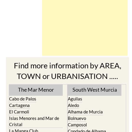
Find more information by AREA,
TOWN or URBANISATION .....
The Mar Menor
South West Murcia
Cabo de Palos
Aguilas
Cartagena
Aledo
El Carmoli
Alhama de Murcia
Islas Menores and Mar de
Bolnuevo
Cristal
Camposol
La Manga Club
Condado de Alhama
La Manga del Mar Menor
Fuente Alamo