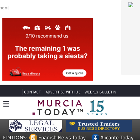
CONTACT
ADVERTISE WITH US
WEEKLY BULLETIN
Spanish News Today
Alicante Today
EDITIONS:
Andalucia Today