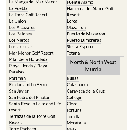
La Manga del Mar Menor
Fuente Alamo
La Puebla
Hacienda del Alamo Golf
La Torre Golf Resort
Resort
La Union
Lorca
Los Alcazares
Mazarron
Los Belones
Puerto de Mazarron
Los Nietos
Puerto Lumbreras
Los Urrutias
Sierra Espuna
Mar Menor Golf Resort
Totana
Pilar de la Horadada
North & North West
Playa Honda / Playa
Murcia
Paraiso
Portman
Bullas
Roldan and Lo Ferro
Calasparra
San Javier
Caravaca de la Cruz
San Pedro del Pinatar
Cehegin
Santa Rosalia Lake and Life
Cieza
resort
Fortuna
Terrazas de la Torre Golf
Jumilla
Resort
Moratalla
Torre Pacheco
Mula