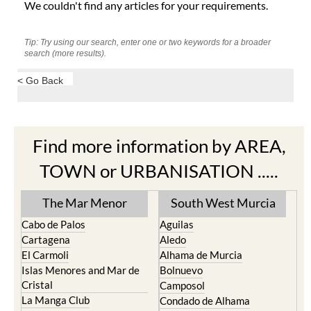
We couldn't find any articles for your requirements.
Tip: Try using our search, enter one or two keywords for a broader
search (more results).
< Go Back
Find more information by AREA,
TOWN or URBANISATION .....
The Mar Menor
South West Murcia
Cabo de Palos
Aguilas
Cartagena
Aledo
El Carmoli
Alhama de Murcia
Islas Menores and Mar de
Bolnuevo
Cristal
Camposol
La Manga Club
Condado de Alhama