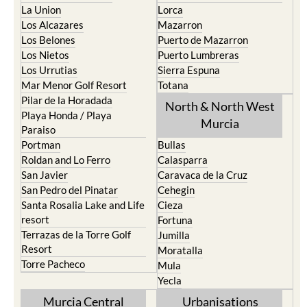
La Union
Lorca
Los Alcazares
Mazarron
Los Belones
Puerto de Mazarron
Los Nietos
Puerto Lumbreras
Los Urrutias
Sierra Espuna
Mar Menor Golf Resort
Totana
Pilar de la Horadada
North & North West
Playa Honda / Playa
Murcia
Paraiso
Portman
Bullas
Roldan and Lo Ferro
Calasparra
San Javier
Caravaca de la Cruz
San Pedro del Pinatar
Cehegin
Santa Rosalia Lake and Life
Cieza
resort
Fortuna
Terrazas de la Torre Golf
Jumilla
Resort
Moratalla
Torre Pacheco
Mula
Yecla
Murcia Central
Urbanisations