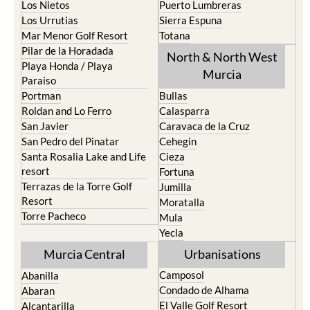
Los Nietos
Puerto Lumbreras
Los Urrutias
Sierra Espuna
Mar Menor Golf Resort
Totana
Pilar de la Horadada
North & North West
Playa Honda / Playa
Murcia
Paraiso
Portman
Bullas
Roldan and Lo Ferro
Calasparra
San Javier
Caravaca de la Cruz
San Pedro del Pinatar
Cehegin
Santa Rosalia Lake and Life
Cieza
resort
Fortuna
Terrazas de la Torre Golf
Jumilla
Resort
Moratalla
Torre Pacheco
Mula
Yecla
Murcia Central
Urbanisations
Camposol
Abanilla
Condado de Alhama
Abaran
El Valle Golf Resort
Alcantarilla