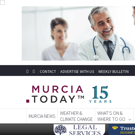
CONTACT
ADVERTISE WITH US
WEEKLY BULLETIN
WEATHER &
WHAT'S ON &
MURCIA NEWS
CLIMATE CHANGE
WHERE TO GO