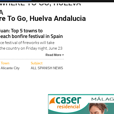
 WHERE TO GO, HUELVA
A
re To Go, Huelva Andalucia
Juan: Top 5 towns to
each bonfire festival in Spain
e festival of fireworks will take
the country on Friday night, June 23
Read More >
Town
Subject
Alicante City
ALL SPANISH NEWS