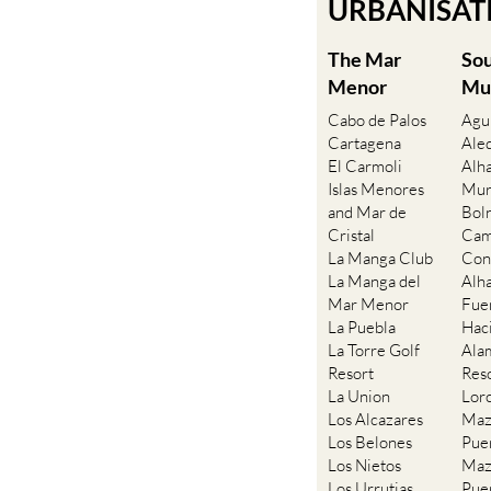
URBANISATIO
The Mar
So
Menor
Mu
Cabo de Palos
Agu
Cartagena
Ale
El Carmoli
Alh
Islas Menores
Mur
and Mar de
Bol
Cristal
Cam
La Manga Club
Con
La Manga del
Alh
Mar Menor
Fue
La Puebla
Hac
La Torre Golf
Ala
Resort
Res
La Union
Lor
Los Alcazares
Maz
Los Belones
Pue
Los Nietos
Maz
Los Urrutias
Pue