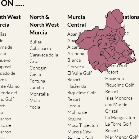
N .....
uth West
North &
Murcia
Urbanisation
rcia
North West
Central
Camposol
Murcia
Condado de
ilas
Abanilla
Alhama
do
Abaran
Bullas
El Valle Golf
ama de
Alcantarilla
Calasparra
Resort
cia
Archena
Caravaca de la
Hacienda del
nuevo
Blanca
Cruz
Alamo Golf
posol
Corvera
Cehegin
Resort
dado de
El Valle Golf
Cieza
Hacienda
ama
Resort
Fortuna
Riquelme Golf
nte Alamo
Hacienda
Jumilla
Resort
ienda del
Riquelme Golf
Moratalla
Islas Menores
mo Golf
Resort
Mula
and Mar de
ort
Lorqui
Yecla
Cristal
ca
Molina de
La Manga Club
arron
Segura
La Torre Golf
rto de
Mosa Trajectum
Resort
arron
Murcia City
Mar Menor Golf
rto
Peraleja Golf