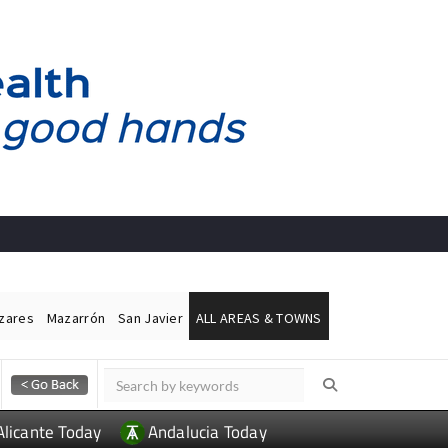
ázares
Mazarrón
San Javier
ALL AREAS & TOWNS
Alicante Today
Andalucia Today