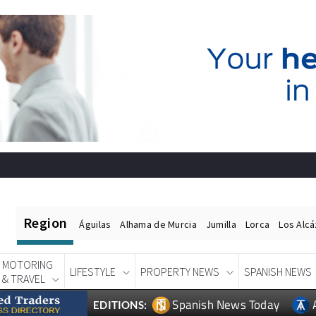
Region
Águilas
Alhama de Murcia
Jumilla
Lorca
Los Alc
MOTORING
LIFESTYLE
PROPERTY NEWS
SPANISH NEWS
& TRAVEL
Spanish News Today
EDITIONS: