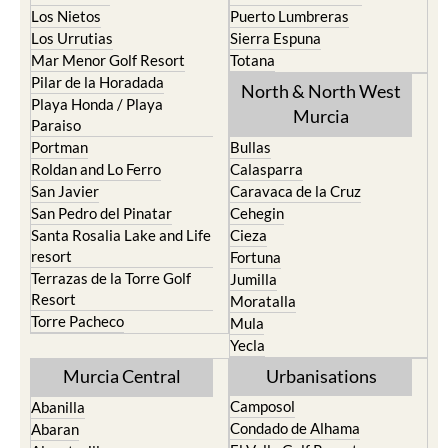
Los Nietos
Puerto Lumbreras
Los Urrutias
Sierra Espuna
Mar Menor Golf Resort
Totana
Pilar de la Horadada
North & North West
Playa Honda / Playa
Murcia
Paraiso
Portman
Bullas
Roldan and Lo Ferro
Calasparra
San Javier
Caravaca de la Cruz
San Pedro del Pinatar
Cehegin
Santa Rosalia Lake and Life
Cieza
resort
Fortuna
Terrazas de la Torre Golf
Jumilla
Resort
Moratalla
Torre Pacheco
Mula
Yecla
Murcia Central
Urbanisations
Camposol
Abanilla
Condado de Alhama
Abaran